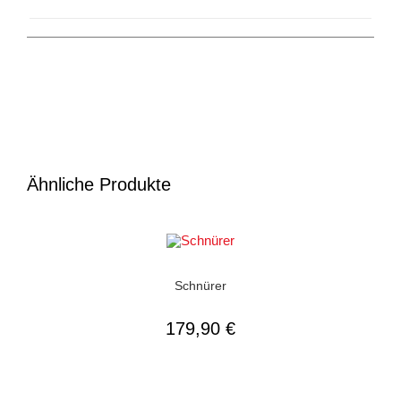
Ähnliche Produkte
AUSFÜHRUNG WÄHLEN
Herrenschuhe
,
Schnürer
Schnürer
179,90
€