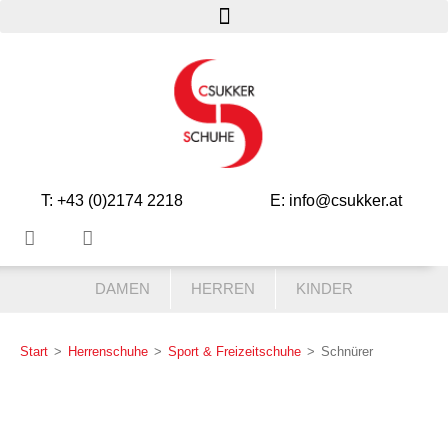
T: +43 (0)2174 2218
E: info@csukker.at
DAMEN
HERREN
KINDER
Start
>
Herrenschuhe
>
Sport & Freizeitschuhe
>
Schnürer