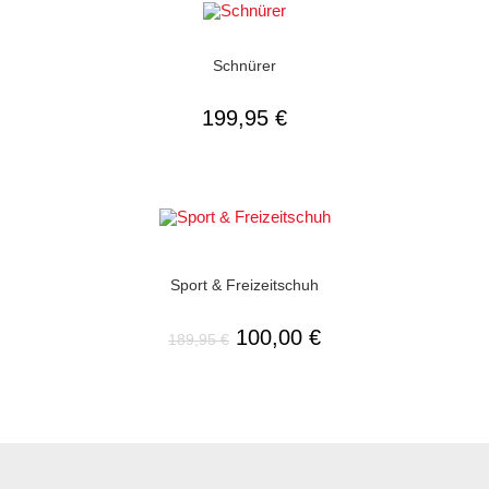
AUSFÜHRUNG WÄHLEN
Herrenschuhe
,
Meindl
,
Schnürer
,
Schnürer
Schnürer
199,95
€
AUSFÜHRUNG WÄHLEN
Herrenschuhe
,
Schnellverschluss
,
Sport & Freizeitschuhe
,
Trekkingschuhe
Sport & Freizeitschuh
SALE
100,00
€
189,95
€