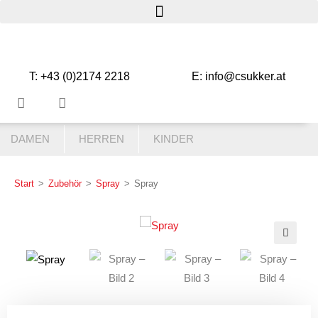
T: +43 (0)2174 2218
E: info@csukker.at
DAMEN
HERREN
KINDER
Start
>
Zubehör
>
Spray
>
Spray
🔍