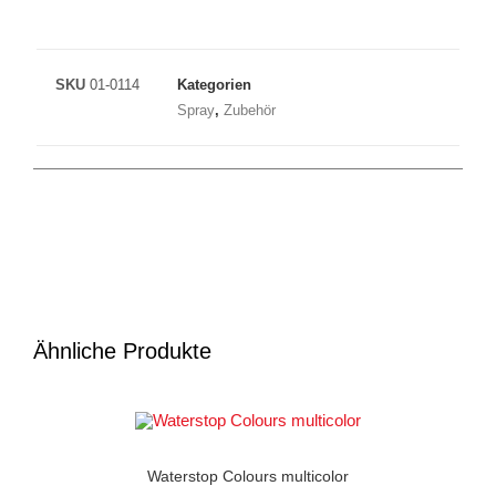
SKU
01-0114
Kategorien
Spray
,
Zubehör
Ähnliche Produkte
AUSFÜHRUNG WÄHLEN
Creme
,
Zubehör
Waterstop Colours multicolor