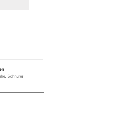
en
,
uhe
Schnürer