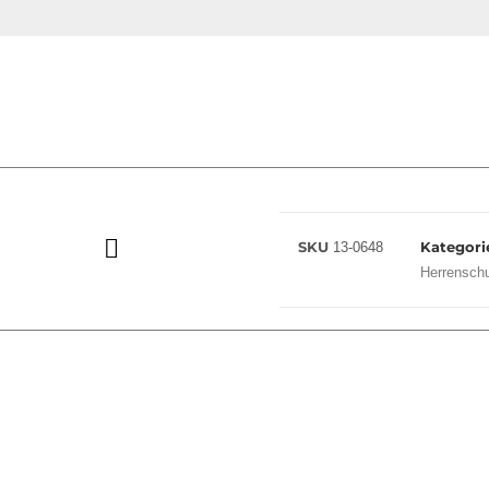
SKU
Kategori
13-0648
Herrensch