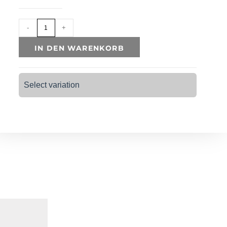
-
+
IN DEN WARENKORB
Select variation