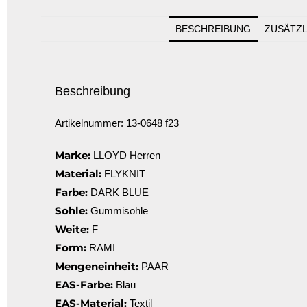
BESCHREIBUNG
ZUSÄTZL
Beschreibung
Artikelnummer: 13-0648 f23
Marke:
LLOYD Herren
Material:
FLYKNIT
Farbe:
DARK BLUE
Sohle:
Gummisohle
Weite:
F
Form:
RAMI
Mengeneinheit:
PAAR
EAS-Farbe:
Blau
EAS-Material:
Textil