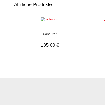
Ähnliche Produkte
AUSFÜHRUNG WÄHLEN
Herrenschuhe
,
Schnürer
,
Sport &
He
Freizeitschuhe
Schnürer
135,00
€