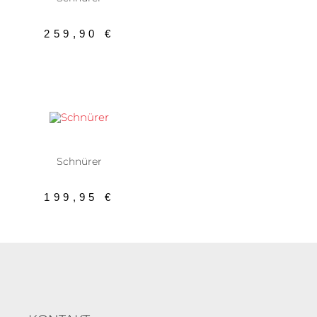
259,90
€
AUSFÜHRUNG WÄHLEN
Herrenschuhe
,
Meindl
,
Schnürer
,
Schnürer
Schnürer
199,95
€