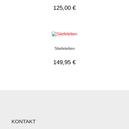
125,00
€
AUSFÜHRUNG WÄHLEN
Damenschuhe
,
Lederfutter
,
Stiefeletten
Stiefeletten
149,95
€
KONTAKT