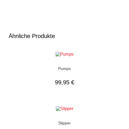
Ähnliche Produkte
AUSFÜHRUNG WÄHLEN
Damenschuhe
,
Pumps
Pumps
99,95
€
AUSFÜHRUNG WÄHLEN
Damenschuhe
,
Slipper
Slipper