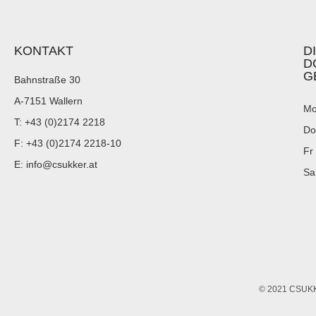
KONTAKT
D
D
G
Bahnstraße 30
A-7151 Wallern
Mo
T: +43 (0)2174 2218
Do
F: +43 (0)2174 2218-10
Fr
E: info@csukker.at
Sa
© 2021 CSUK