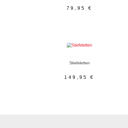
79,95
€
LEN
AUSFÜHRUNG WÄHLEN
er
Damenschuhe
,
Lederfutter
,
Stiefeletten
Stiefeletten
149,95
€