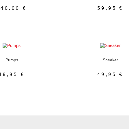
140,00
€
59,95
€
ÜHRUNG WÄHLEN
AUSFÜHRUNG WÄH
enschuhe
,
Pumps
Damenschuhe
,
Sneak
Pumps
Sneaker
49,95
€
49,95
€