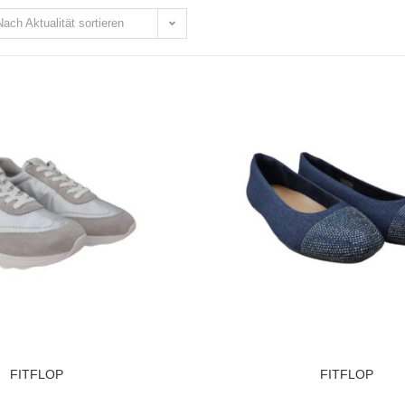
Nach Aktualität sortieren
ÜHRUNG WÄHLEN
AUSFÜHRUNG WÄH
enschuhe
,
Sneaker
Ballerina
,
Damenschu
FITFLOP
FITFLOP