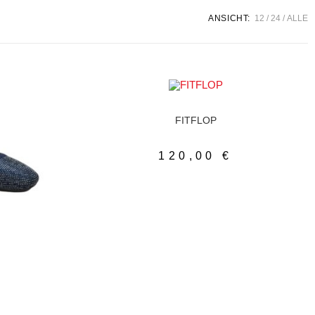
ANSICHT:
12
24
ALLE
AUSFÜHRUNG WÄHLEN
Ballerina
,
Damenschuhe
FITFLOP
120,00
€
LEN
he