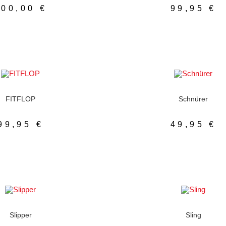
100,00
€
99,95
€
ÜHRUNG WÄHLEN
AUSFÜHRUNG WÄH
rina
,
Damenschuhe
Damenschuhe
,
Schnürer
,
S
FITFLOP
Schnürer
99,95
€
49,95
€
ÜHRUNG WÄHLEN
AUSFÜHRUNG WÄH
enschuhe
,
Slipper
Damenschuhe
,
Sling
Slipper
Sling