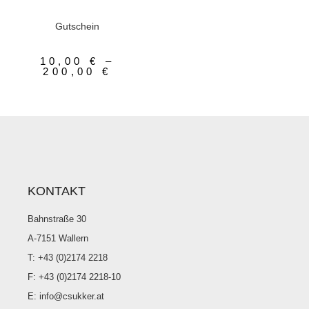
AUSFÜHRUNG WÄHLEN
Gutscheine
Gutschein
10,00
€
–
200,00
€
KONTAKT
Bahnstraße 30
A-7151 Wallern
T: +43 (0)2174 2218
F: +43 (0)2174 2218-10
E: info@csukker.at