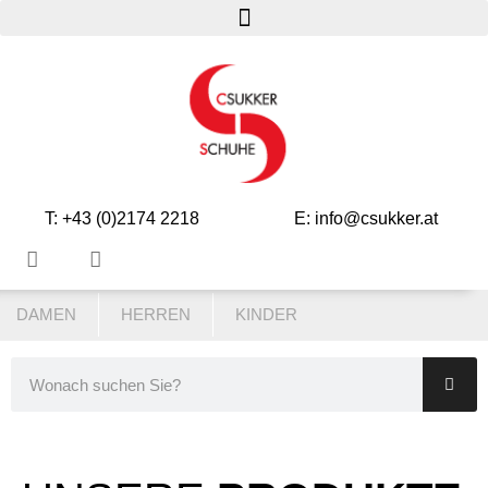
T: +43 (0)2174 2218
E: info@csukker.at
DAMEN
HERREN
KINDER