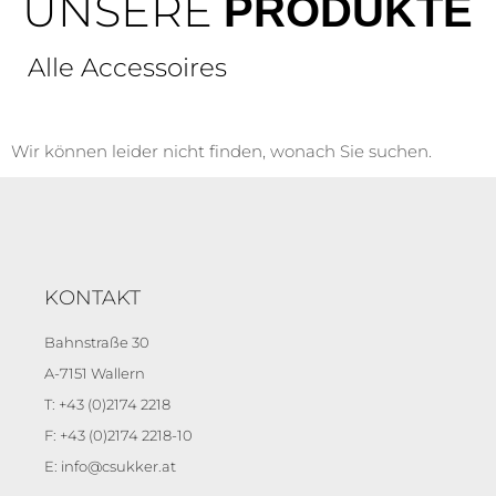
UNSERE
PRODUKTE
Alle Accessoires
Wir können leider nicht finden, wonach Sie suchen.
KONTAKT
Bahnstraße 30
A-7151 Wallern
T: +43 (0)2174 2218
F: +43 (0)2174 2218-10
E: info@csukker.at