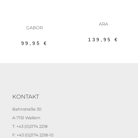
AUSFÜHRUNG WÄHLEN
AUSFÜHRUNG WÄHLEN
Ballerina
,
Damenschuhe
,
Sneaker
Damenschuhe
ARA
GABOR
139,95
€
99,95
€
KONTAKT
Bahnstraße 30
A-7151 Wallern
T: +43 (0)2174 2218
F: +43 (0)2174 2218-10