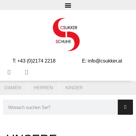
T: +43 (0)2174 2218
E: info@csukker.at
DAMEN
HERREN
KINDER