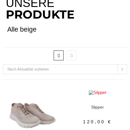
UNSERE
PRODUKTE
Alle beige
Nach Aktualität sortieren
AUSFÜHRUNG WÄHLEN
Damenschuhe
,
Slipper
Slipper
120,00
€