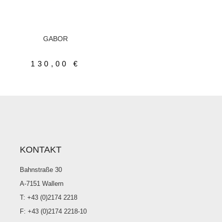
AUSFÜHRUNG WÄHLEN
Damenschuhe
,
Sneaker
GABOR
130,00
€
KONTAKT
Bahnstraße 30
A-7151 Wallern
T: +43 (0)2174 2218
F: +43 (0)2174 2218-10