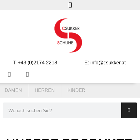
T: +43 (0)2174 2218
E: info@csukker.at
DAMEN
HERREN
KINDER