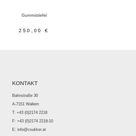
AUSFÜHRUNG WÄHLEN
Gummistiefel
,
Herrenschuhe
Gummistiefel
250,00
€
KONTAKT
Bahnstraße 30
A-7151 Wallern
T: +43 (0)2174 2218
F: +43 (0)2174 2218-10
E: info@csukker.at