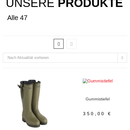
UNSERE
PRODUKTE
Alle 47
Nach Aktualität sortieren
AUSFÜHRUNG WÄHLEN
Gummistiefel
,
Herrenschuhe
Gummistiefel
350,00
€