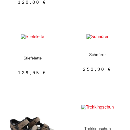
120,00
€
AUSFÜHRUNG WÄHLEN
AUSFÜHRUNG WÄHLEN
Damenschuhe
,
Herrenschuhe
,
Meindl
,
Stiefeletten
,
Schnürer
Winterschuhe
,
Zipp
Schnürer
Stiefelette
259,90
€
139,95
€
AUSFÜHRUNG WÄHLEN
Herrenschuhe
,
Hoch
,
Schnürer
,
Trekkingschuhe
Trekkingschuh