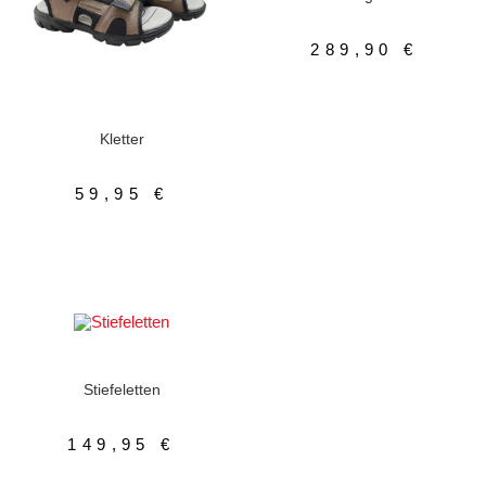
289,90
€
AUSFÜHRUNG WÄHLEN
Kinderschuhe
,
Sandale
Kletter
59,95
€
AUSFÜHRUNG WÄHLEN
Damenschuhe
,
Lederfutter
,
Stiefeletten
Stiefeletten
149,95
€