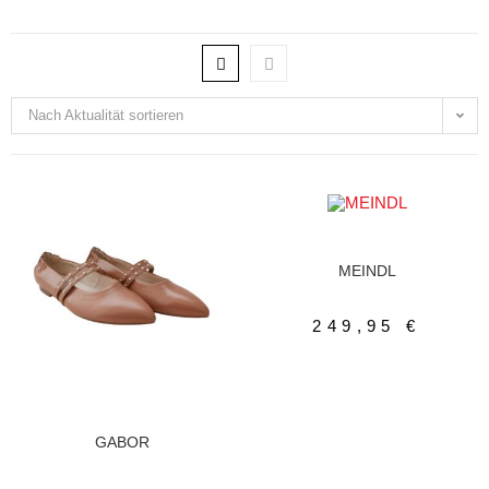
Nach Aktualität sortieren
AUSFÜHRUNG WÄHLEN
Herrenschuhe
,
Schnürer
MEINDL
249,95
€
AUSFÜHRUNG WÄHLEN
Ballerina
,
Damenschuhe
GABOR