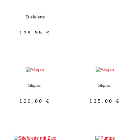
AUSFÜHRUNG WÄHLEN
Damenschuhe
,
Stiefeletten
,
Winterschuhe
,
Zipp
Stiefelette
139,95
€
AUSFÜHRUNG WÄHLEN
AUSFÜHRUNG WÄHLEN
Damenschuhe
,
Slipper
Damenschuhe
,
Slipper
Slipper
Slipper
120,00
€
135,00
€