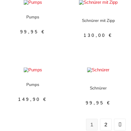
AUSFÜHRUNG WÄHLEN
AUSFÜHRUNG WÄHLEN
Damenschuhe
,
Pumps
Damenschuhe
,
Schnürer
mit Zipp
Pumps
Schnürer mit Zipp
99,95
€
130,00
€
AUSFÜHRUNG WÄHLEN
AUSFÜHRUNG WÄHLEN
Damenschuhe
,
Pumps
Damenschuhe
,
Schnürer
mit Zipp
,
Sneaker
Pumps
Schnürer
149,90
€
99,95
€
1
2