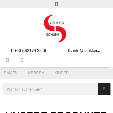
T: +43 (0)2174 2218
E: info@csukker.at
DAMEN
HERREN
KINDER