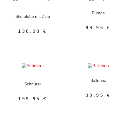
AUSFÜHRUNG WÄHLEN
AUSFÜHRUNG WÄHLEN
Damenschuhe
,
Damenschuhe
,
Pumps
Stiefeletten
Pumps
Stiefelette mit Zipp
99,95
€
130,00
€
AUSFÜHRUNG WÄHLEN
AUSFÜHRUNG WÄHLEN
Damenschuhe
,
Meindl
,
Ballerina
,
Damenschuhe
Schnürer
,
Schnürer
Ballerina
Schnürer
99,95
€
199,95
€