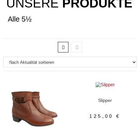
UNSERE
PRODUKTE
Alle 5½
AUSFÜHRUNG WÄHLEN
Damenschuhe
,
Slipper
Slipper
125,00
€